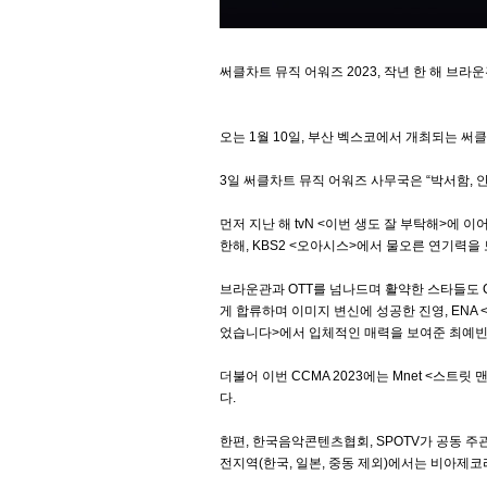
써클차트 뮤직 어워즈 2023, 작년 한 해 브
오는 1월 10일, 부산 벡스코에서 개최되는 써클
3일 써클차트 뮤직 어워즈 사무국은 “박서함, 안보
먼저 지난 해 tvN <이번 생도 잘 부탁해>에
한해, KBS2 <오아시스>에서 물오른 연기력을 
브라운관과 OTT를 넘나드며 활약한 스타들도 C
게 합류하며 이미지 변신에 성공한 진영, ENA 
었습니다>에서 입체적인 매력을 보여준 최예빈,
더불어 이번 CCMA 2023에는 Mnet <스트
다.
한편, 한국음악콘텐츠협회, SPOTV가 공동 주관
전지역(한국, 일본, 중동 제외)에서는 비아제코리