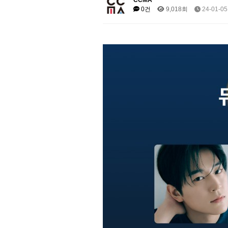
CCMA
0건
9,018회
24-01-05