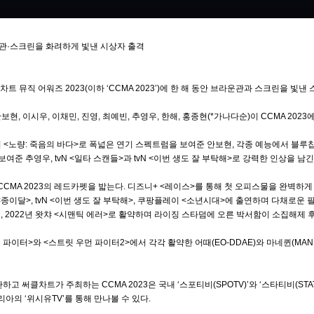
라운관·스크린을 화려하게 빛낸 시상자 출격
차트 뮤직 어워즈 2023(이하 ‘CCMA 2023’)에 한 해 동안 브라운관과 스크린을 빛
현, 이시우, 이채민, 진영, 최예빈, 추영우, 한해, 홍종현(*가나다순)이 CCMA 202
 이어 <노량: 죽음의 바다>로 폭넓은 연기 스펙트럼을 보여준 안보현, 각종 예능에서 블
보여준 추영우, tvN <일타 스캔들>과 tvN <이번 생도 잘 부탁해>로 강력한 인상을 
CMA 2023의 레드카펫을 밟는다. 디즈니+ <레이스>를 통해 첫 오피스물을 완벽하게
<종이달>, tvN <이번 생도 잘 부탁해>, 쿠팡플레이 <소년시대>에 출연하며 다채로운 
 2022년 왓챠 <시맨틱 에러>로 활약하며 라이징 스타덤에 오른 박서함이 소집해제 후
릿 맨 파이터>와 <스트릿 우먼 파이터2>에서 각각 활약한 어때(EO-DDAE)와 마네퀸(M
하고 써클차트가 주최하는 CCMA 2023은 국내 ‘스포티비(SPOTV)’와 ‘스타티비(ST
아의 ‘위시유TV’를 통해 만나볼 수 있다.